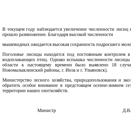
В текущем году наблюдается увеличение численности лисиц
прошло размножение. Благодаря высокой численности
мышевидных ожидается высокая сохранность подросшего моло
Поголовье лисицы находится под постоянным контролем в 
водоплавающих птиц. Однако вспышка численности лисицы ч
области к настоящему времени было выявлено 18 случае
Новомалыклинский районы, г. Инза и г. Ульяновск).
Министерство лесного хозяйства, природопользования и эко
обратить особое внимание в
предстоящем осенне-зимнем се
территории наших охотхозяйств.
Министр Д.В. Фёдо