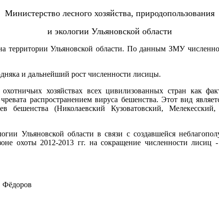
Министерство лесного хозяйства, природопользования
и экологии Ульяновской области
 на территории Ульяновской области. По данным ЗМУ численно
дняка и дальнейший рост численности лисицы.
охотничьих хозяйствах всех цивилизованных стран как фак
ревата распространением вируса бешенства. Этот вид являетс
в бешенства (Николаевский Кузоватовский, Мелекесский, 
логии Ульяновской области в связи с создавшейся неблагопо
зоне охоты 2012-2013 гг. на сокращение численности лисиц 
ров