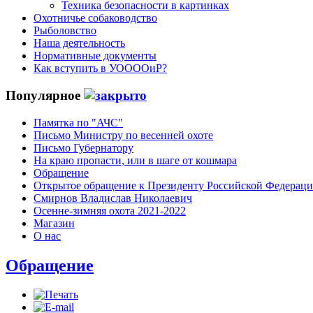
Техника безопасности в картинках
Охотничье собаководство
Рыболовство
Наша деятельность
Нормативные документы
Как вступить в УООООиР?
Популярное
Памятка по "АЧС"
Письмо Министру по весенней охоте
Письмо Губернатору
На краю пропасти, или в шаге от кошмара
Обращение
Открытое обращение к Президенту Российской Федерац
Смирнов Владислав Николаевич
Осенне-зимняя охота 2021-2022
Магазин
О нас
Обращение