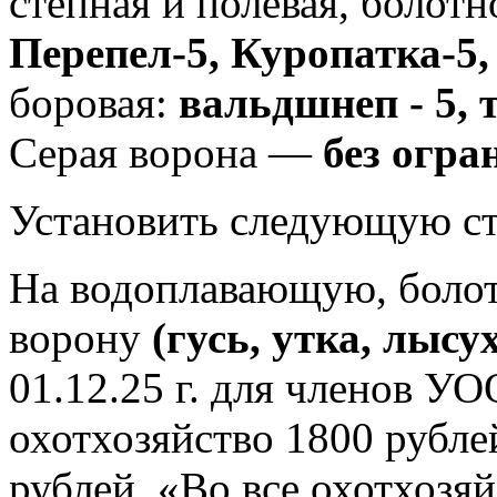
степная и полевая, болотн
Перепел-5, Куропатка-5,
боровая:
вальдшнеп - 5, 
Серая ворона —
без огра
Установить следующую ст
На водоплавающую, болот
ворону
(гусь, утка, лысу
01.12.25 г. для членов У
охотхозяйство 1800 рублей
рублей, «Во все охотхоз