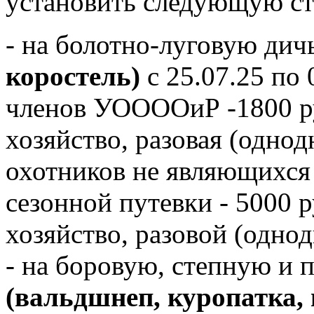
установить следующую ст
- на болотно-луговую дич
коростель)
с 25.07.25 по 
членов УООООиР -1800 ру
хозяйство, разовая (однод
охотников не являющихс
сезонной путевки - 5000 
хозяйство, разовой (однод
- на боровую, степную и 
(вальдшнеп, куропатка, 