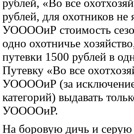
рублей, «Во все охотхоз
рублей, для охотников не
УООООиР стоимость сезон
одно охотничье хозяйство
путевки 1500 рублей в од
Путевку «Во все охотхоз
УООООиР (за исключение
категорий) выдавать толь
УООООиР.
На боровую дичь и серую