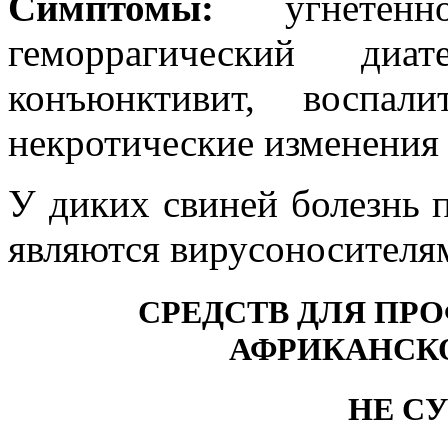
Симптомы:
угнетен
геморрагический диате
конъюнктивит, воспал
некротические изменения 
У диких свиней болезнь п
являются вирусоносителя
СРЕДСТВ ДЛЯ ПР
АФРИКАНСК
НЕ С