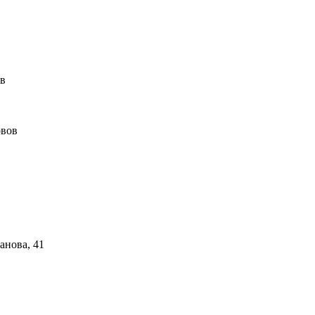
ов
овов
анова, 41