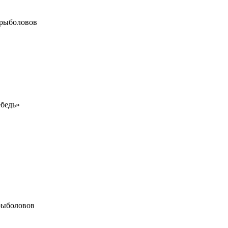
 рыболовов
ебедь»
рыболовов