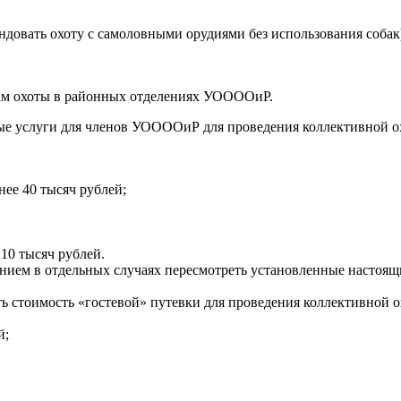
мендовать охоту с самоловными орудиями без использования собак
стам охоты в районных отделениях УООООиР.
анные услуги для членов УООООиР для проведения коллективно
нее 40 тысяч рублей;
 10 тысяч рублей.
ем в отдельных случаях пересмотреть установленные настоящи
ть стоимость «гостевой» путевки для проведения коллективно
й;