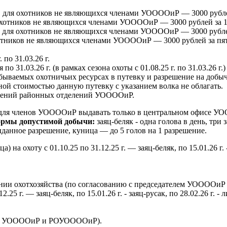
, для охотников не являющихся членами УООООиР — 3000 рублей
 охотников не являющихся членами УООООиР — 3000 рублей за 1
, для охотников не являющихся членами УООООиР — 3000 рублей
отников не являющихся членами УООООиР — 3000 рублей за пят
 по 31.03.26 г.
о 31.03.26 г. (в рамках сезона охоты с 01.08.25 г. по 31.03.26 г.)
обываемых охотничьих ресурсах в путевку и разрешение на добычу
ной стоимостью данную путевку с указанием волка не облагать.
влений районных отделений УООООиР.
ля членов УООООиР выдавать только в центральном офисе УООООи
ормы допустимой добычи:
заяц-беляк - одна голова в день, три з
выданное разрешение, куница — до 5 голов на 1 разрешение.
 охоту с 01.10.25 по 31.12.25 г. — заяц-беляк, по 15.01.26 г. - 
дении охотхозяйства (по согласованию с председателем УОООО
12.25 г. — заяц-беляк, по 15.01.26 г. - заяц-русак, по 28.02.26 г
елем УООООиР и РОУООООиР).