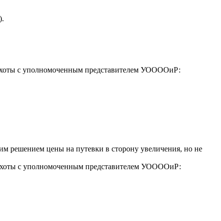
).
й охоты с уполномоченным представителем УООООиР:
м решением цены на путевки в сторону увеличения, но не
й охоты с уполномоченным представителем УООООиР: