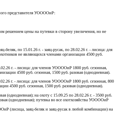
енного представителя УООООиР:
м решением цены на путевки в сторону увеличения, но не
яц-беляк, по 15.01.26 г. - заяц-русак, по 28.02.26 г. - лисица: для
 охотников не являющихся членами организации 4500 руб.
28.02.26 г. - лисица: для членов УООООиР 1800 руб. сезонная,
низации 4500 руб. сезонная, 1500 руб. разовая (однодневная).
28.02.26 г. - лисица: для членов УООООиР 1800 руб. сезонная, 800
ции 4500 руб. сезонная, 1500 руб. разовая (однодневная).
ая (однодневная); на охоту с 15.09.25 по 28.02.26 г. - 3500 руб.
зовая (однодневная);
путевка во все охотхозяйства УООООиР
иР (лисица, заяц-беляк и заяц-русак в любой комбинации) на