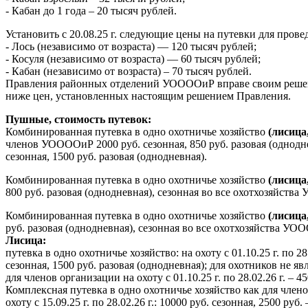
- Кабан до 1 года – 20 тысяч рублей.
Установить с 20.08.25 г. следующие цены на путевки для пр
- Лось (независимо от возраста) — 120 тысяч рублей;
- Косуля (независимо от возраста) — 60 тысяч рублей;
- Кабан (независимо от возраста) – 70 тысяч рублей.
Правления районных отделений УООООиР вправе своим решени
ниже цен, установленных настоящим решением Правления.
Пушные, стоимость путевок:
Комбинированная путевка в одно охотничье хозяйство
(лисица
членов УООООиР 2000 руб. сезонная, 850 руб. разовая (однодн
сезонная, 1500 руб. разовая (однодневная).
Комбинированная путевка в одно охотничье хозяйство
(лисица
800 руб. разовая (однодневная), сезонная во все охотхозяйств
Комбинированная путевка в одно охотничье хозяйство
(лисица
руб. разовая (однодневная), сезонная во все охотхозяйства УО
Лисица:
путевка в одно охотничье хозяйство: на охоту с 01.10.25 г. по 28
сезонная, 1500 руб. разовая (однодневная); для охотников не я
для членов организации на охоту с 01.10.25 г. по 28.02.26 г. – 45
Комплексная путевка в одно охотничье хозяйство как для чле
охоту с 15.09.25 г. по 28.02.26 г.: 10000 руб. сезонная, 2500 руб.