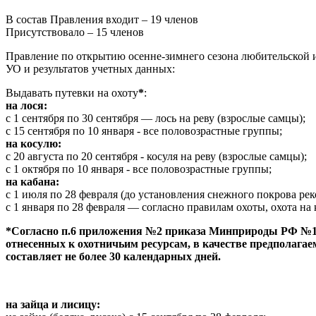
В состав Правления входит – 19 членов
Присутствовало – 15 членов
Правление по открытию осенне-зимнего сезона любительской и
УО и результатов учетных данных:
Выдавать путевки на охоту
*
:
на лося:
с 1 сентября по 30 сентября — лось на реву (взрослые самцы);
с 15 сентября по 10 января - все половозрастные группы;
на косулю:
с 20 августа по 20 сентября - косуля на реву (взрослые самцы);
с 1 октября по 10 января - все половозрастные группы;
на кабана:
с 1 июля по 28 февраля (до установления снежного покрова рек
с 1 января по 28 февраля — согласно правилам охоты, охота на
*Согласно п.6 приложения №2 приказа Минприроды РФ №178 
отнесенных к охотничьим ресурсам, в качестве предполаг
составляет не более 30 календарных дней.
на зайца и лисицу: