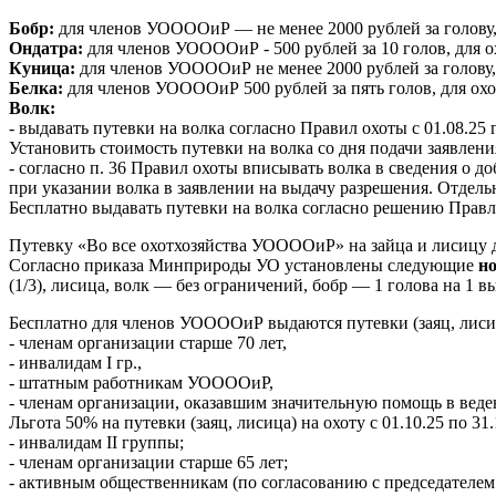
Бобр:
для членов УООООиР — не менее 2000 рублей за голову
Ондатра:
для членов УООООиР - 500 рублей за 10 голов, для
Куница:
для членов УООООиР не менее 2000 рублей за голову
Белка:
для членов УООООиР 500 рублей за пять голов, для ох
Волк:
- выдавать путевки на волка согласно Правил охоты с 01.08.25 г.
Установить стоимость путевки на волка со дня подачи заявления п
- согласно п. 36 Правил охоты вписывать волка в сведения о д
при указании волка в заявлении на выдачу разрешения. Отдель
Бесплатно выдавать путевки на волка согласно решению Пра
Путевку «Во все охотхозяйства УООООиР» на зайца и лисицу д
Согласно приказа Минприроды УО установлены следующие
н
(1/3), лисица, волк — без ограничений, бобр — 1 голова на 1 
Бесплатно для членов УООООиР выдаются путевки (заяц, лисица) на
- членам организации старше 70 лет,
- инвалидам I гр.,
- штатным работникам УООООиР,
- членам организации, оказавшим значительную помощь в ве
Льгота 50% на путевки (заяц, лисица) на охоту с 01.10.25 по 31.
- инвалидам II группы;
- членам организации старше 65 лет;
- активным общественникам (по согласованию с председат