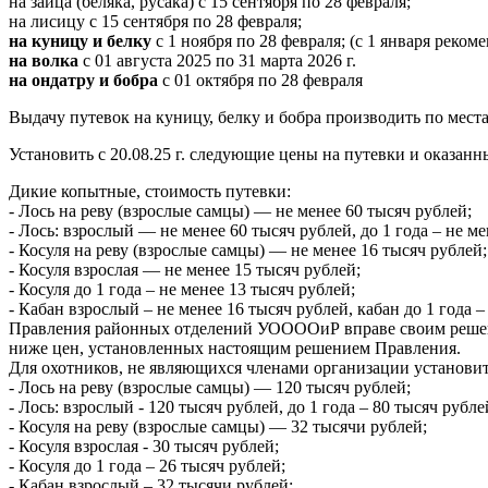
на зайца (беляка, русака) с 15 сентября по 28 февраля;
на лисицу с 15 сентября по 28 февраля;
на куницу и белку
с 1 ноября по 28 февраля; (с 1 января реко
на волка
с 01 августа 2025 по 31 марта 2026 г.
на ондатру и бобра
с 01 октября по 28 февраля
Выдачу путевок на куницу, белку и бобра производить по ме
Установить с 20.08.25 г. следующие цены на путевки и оказ
Дикие копытные, стоимость путевки:
- Лось на реву (взрослые самцы) — не менее 60 тысяч рублей;
- Лось: взрослый — не менее 60 тысяч рублей, до 1 года – не ме
- Косуля на реву (взрослые самцы) — не менее 16 тысяч рублей;
- Косуля взрослая — не менее 15 тысяч рублей;
- Косуля до 1 года – не менее 13 тысяч рублей;
- Кабан взрослый – не менее 16 тысяч рублей, кабан до 1 года –
Правления районных отделений УООООиР вправе своим решени
ниже цен, установленных настоящим решением Правления.
Для охотников, не являющихся членами организации установи
- Лось на реву (взрослые самцы) — 120 тысяч рублей;
- Лось: взрослый - 120 тысяч рублей, до 1 года – 80 тысяч рубле
- Косуля на реву (взрослые самцы) — 32 тысячи рублей;
- Косуля взрослая - 30 тысяч рублей;
- Косуля до 1 года – 26 тысяч рублей;
- Кабан взрослый – 32 тысячи рублей;