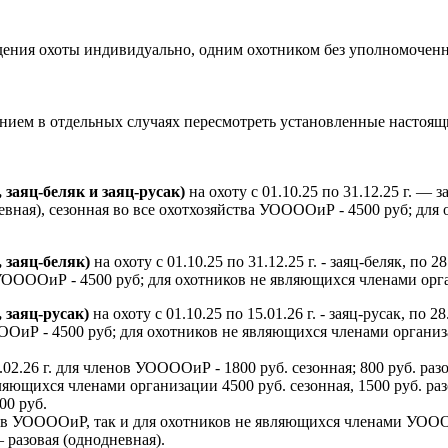
оведения охоты индивидуально, одним охотником без уполномоч
ем в отдельных случаях пересмотреть установленные настоящи
, заяц-беляк и заяц-русак)
на охоту с 01.10.25 по 31.12.25 г. — за
евная), сезонная во все охотхозяйства УООООиР - 4500 руб; для
, заяц-беляк)
на охоту с 01.10.25 по 31.12.25 г. - заяц-беляк, по 
а УООООиР - 4500 руб; для охотников не являющихся членами орга
, заяц-русак)
на охоту с 01.10.25 по 15.01.26 г. - заяц-русак, по 
ОООиР - 4500 руб; для охотников не являющихся членами организа
.02.26 г. для членов УООООиР - 1800 руб. сезонная; 800 руб. разов
вляющихся членами организации 4500 руб. сезонная, 1500 руб. ра
00 руб.
нов УООООиР, так и для охотников не являющихся членами УОООО
 – разовая (однодневная).