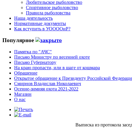
Любительское рыболовство
Спортивное рыболовство
Правила рыболовства
Наша деятельность
Нормативные документы
Как вступить в УООООиР?
Популярное
Памятка по "АЧС"
Письмо Министру по весенней охоте
Письмо Губернатору
На краю пропасти, или в шаге от кошмара
Обращение
Открытое обращение к Президенту Российской Федерац
Смирнов Владислав Николаевич
Осенне-зимняя охота 2021-2022
Магазин
О нас
Выписка из протокола засе