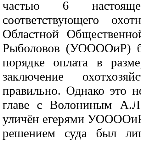
частью 6 настоя
соответствующего охот
Областной Общественно
Рыболовов (УООООиР) б
порядке оплата в разм
заключение охотхозяй
правильно. Однако это н
главе с Волониным А.Л
уличён егерями УООООиР 
решением суда был ли