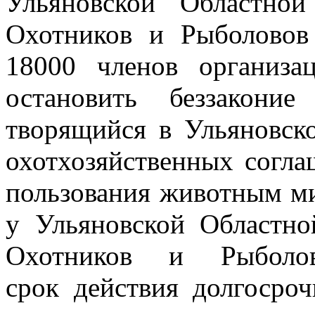
Ульяновской Областно
Охотников и Рыболово
18000 членов организа
остановить беззакони
творящийся в
Ульяновск
охотхозяйственных согла
пользования животным м
у Ульяновской Областн
Охотников и Рыболов
срок
действия долгосро