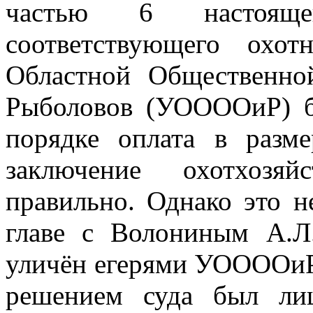
частью 6 настоя
соответствующего охот
Областной Общественно
Рыболовов (УООООиР) б
порядке оплата в разм
заключение охотхозяй
правильно. Однако это н
главе с Волониным А.Л
уличён егерями УООООиР 
решением суда был ли