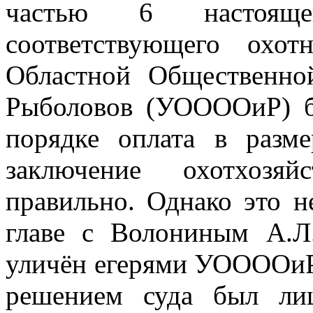
частью 6 настоя
соответствующего охот
Областной Общественно
Рыболовов (УООООиР) б
порядке оплата в разм
заключение охотхозяй
правильно. Однако это н
главе с Волониным А.Л
уличён егерями УООООиР 
решением суда был ли