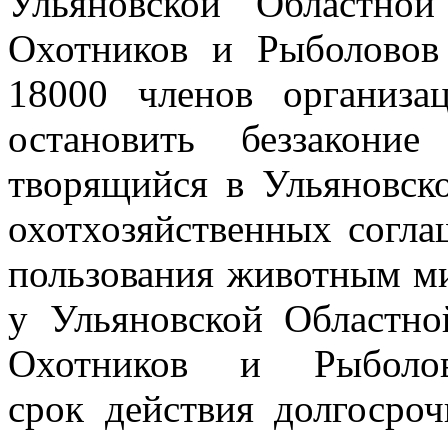
Ульяновской Областно
Охотников и Рыболово
18000 членов организа
остановить беззакони
творящийся в
Ульяновск
охотхозяйственных согла
пользования животным м
у Ульяновской Областн
Охотников и Рыболов
срок
действия долгосро