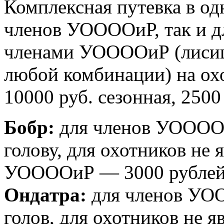
Комплексная путевка в од
членов УООООиР, так и д
членами УООООиР (лисица,
любой комбинации) на охоту
10000 руб. сезонная, 2500
Бобр:
для членов УООООи
голову, для охотников не
УООООиР — 3000 рублей з
Ондатра:
для членов УОО
голов, для охотников не