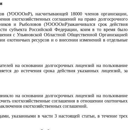
и
овов (УООООиР),
насчитывающей 18000 членов организации,
ления охотхозяйственных соглашений на право долгосрочного
тников и Рыболовов (УООООиР)заканчивался срок
действия
асти
субъекта Российской Федерации, коим в то время было
ашения с Ульяновской Областной Общественной Организацией
ении охотничьих ресурсов и о внесении изменений
в отдельные
мателей
на основании долгосрочных лицензий на пользование
няется до истечения срока действия указанных лицензий, за
озникло на основании
долгосрочных лицензий на пользование
лючить охотхозяйственные соглашения в отношении охотничьих
 заключения охотхозяйственных соглашений.
ицами, указанными в
части 3 настоящей статьи, в течение трех