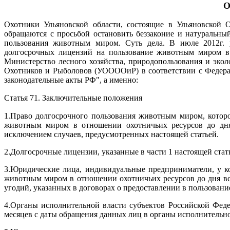
О
Охотники Ульяновской области, состоящие в Ульяновско
обращаются с просьбой остановить беззаконие и натуральны
пользования животным миром.
Суть дела. В июле 2012г.
долгосрочных лицензий на пользование животным миром в
Министерство лесного хозяйства, природопользования и эко
Охотников и Рыболовов (УООООиР)
в соответствии с Федер
законодательные акты РФ", а именно:
Статья 71. Заключительные положения
1.Право долгосрочного пользования животным миром, кото
животным миром в отношении охотничьих ресурсов до дн
исключением случаев, предусмотренных настоящей статьей.
2.Долгосрочные лицензии, указанные в части 1 настоящей стат
3.Юридические лица, индивидуальные предприниматели, у 
животным миром в отношении охотничьих ресурсов до дня в
угодий, указанных в договорах о предоставлении в пользован
4.Органы исполнительной власти субъектов Российской Фед
месяцев с даты обращения данных лиц в органы исполнительн