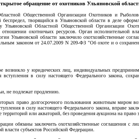
ткрытое обращение
от охотников Ульяновской област
й Областной Общественной Организации Охотников и Рыбол
й беспредел, творящийся в
Ульяновской области в деле оформ
 у Ульяновской Областной Общественной Организации Охо
 отношении охотничьих ресурсов. Орган исполнительной вл
логии Ульяновской
области заключило охотхозяйственные согл
альным законом от 24.07.2009 N 209-ФЗ "Об охоте и о сохран
рое возникло у юридических лиц, индивидуальных предприни
я вступления в силу настоящего
Федерального закона, сохра
ьи, не подлежат продлению.
которых право долгосрочного пользования животным миром в
ступления в силу настоящего Федерального
закона, вправе зак
ие
территорий или акваторий, без проведения аукциона на право
ерации обязаны заключить охотхозяйственные соглашения с л
ой власти субъектов Российской Федерации.